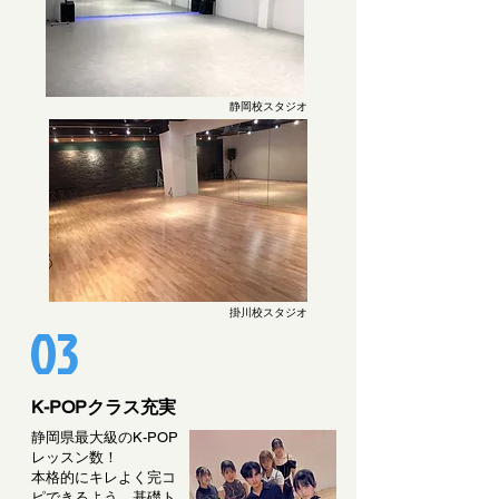
静岡校スタジオ
掛川校スタジオ
03
K-POPクラス充実
静岡県最大級のK-POP
レッスン数！
本格的にキレよく完コ
ピできるよう、基礎ト